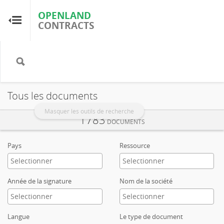
OPENLAND
OPENLAND
CONTRACTS
CONTRACTS
Accueil
Parcourir par pays
Tous les documents
Parcourir par ressource
Masquer les outils de recherche
1783
DOCUMENTS
À propos d'OpenLandContracts
Pays
Ressource
Utilisation de ce site
Année de la signature
Nom de la société
glossaire
Langue
Le type de document
FAQ