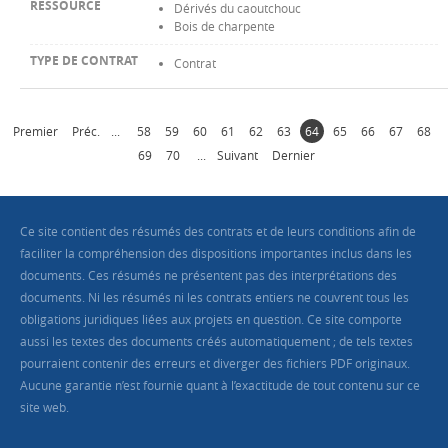
Dérivés du caoutchouc
Bois de charpente
Contrat
Premier
Préc.
...
58
59
60
61
62
63
64
65
66
67
68
69
70
...
Suivant
Dernier
Ce site contient des résumés des contrats et de leurs conditions afin de
faciliter la compréhension des dispositions importantes inclus dans les
documents. Ces résumés ne présentent pas des interprétations des
documents. Ni les résumés ni les contrats entiers ne couvrent tous les
obligations juridiques liées aux projets en question. Ce site comporte
aussi les textes des documents créés automatiquement ; de tels textes
pourraient contenir des erreurs et diverger des fichiers PDF originaux.
Aucune garantie n’est fournie quant à l’exactitude de tout contenu sur ce
site web.