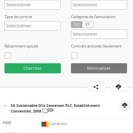
Type de contrat
Catégorie de l'annotation
OU
ET
Récemment ajouté
Contrats annotés Seulement
Chercher
Réinitialiser
SG Sustainable Oils Cameroon PLC, Establishment
35
Convention, 2009
Cameroun