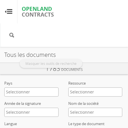
OPENLAND
OPENLAND
CONTRACTS
CONTRACTS
Accueil
Parcourir par pays
Tous les documents
Parcourir par ressource
Masquer les outils de recherche
1783
DOCUMENTS
À propos d'OpenLandContracts
Pays
Ressource
Utilisation de ce site
Année de la signature
Nom de la société
glossaire
Langue
Le type de document
FAQ