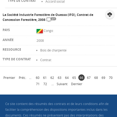
Accord social
La Société Industrie Forestière de Ouesso (IFO), Contrat de
27
Concession Forestière, 2008
Congo
2008
Bois de charpente
Contrat
Premier
Préc.
...
60
61
62
63
64
65
66
67
68
69
70
71
72
...
Suivant
Dernier
Ce site contient des résumés des contrats et de leurs conditions afin de
faciliter la compréhension des dispositions importantes inclus dans les
documents. Ces résumés ne présentent pas des interprétations des