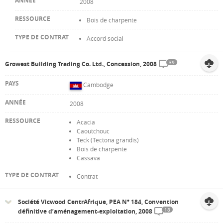
2008
Bois de charpente
Accord social
39
Growest Building Trading Co. Ltd., Concession, 2008
Cambodge
2008
Acacia
Caoutchouc
Teck (Tectona grandis)
Bois de charpente
Cassava
Contrat
Société Vicwood CentrAfrique, PEA N° 184, Convention
18
définitive d’aménagement-exploitation, 2008