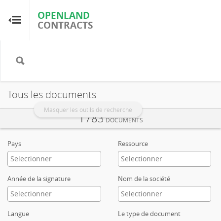
OPENLAND
OPENLAND
CONTRACTS
CONTRACTS
Accueil
Parcourir par pays
Tous les documents
Parcourir par ressource
Masquer les outils de recherche
1783
DOCUMENTS
À propos d'OpenLandContracts
Pays
Ressource
Utilisation de ce site
Année de la signature
Nom de la société
glossaire
Langue
Le type de document
FAQ