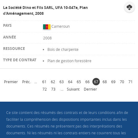
La Société Dino et Fils SARL, UFA 10-047a, Plan
d'Aménagement, 2008
Cameroun
2008
Bois de charpente
Plan de gestion forestière
Premier
Préc.
...
61
62
63
64
65
66
67
68
69
70
71
72
73
...
Suivant
Dernier
Ce site contient des résumés des contrats et de leurs conditions afin de
faciliter la compréhension des dispositions importantes inclus dans les
documents. Ces résumés ne présentent pas des interprétations des
documents. Ni les résumés ni les contrats entiers ne couvrent tous les