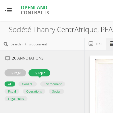
OPENLAND
OPENLAND
CONTRACTS
CONTRACTS
Home
Browse by Country
TEXT
Browse by Resource
20
ANNOTATIONS
About OpenLandContracts
By Page
By Topic
Using this Site
All
General
Environment
Fiscal
Operations
Social
Glossary
Legal Rules
FAQ