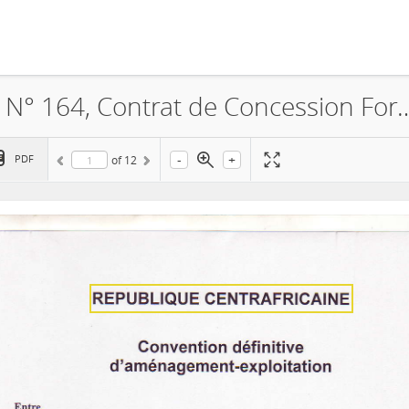
Société Thanry CentrAfrique, PEA N° 164, Contrat de
-
+
PDF
of
12