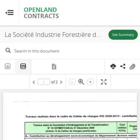
OPENLAND
OPENLAND
CONTRACTS
CONTRACTS
La Société Industrie Forestière de Ouesso (IFO), UFE (NGOMBE), État de réalisation du cahier des charges, 2013
Home
See Summary
Browse by Country
Browse by Resource
-
+
of
2
About OpenLandContracts
Using this Site
Glossary
FAQ