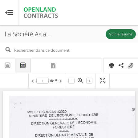
OPENLAND
OPENLAND
CONTRACTS
CONTRACTS
La Société Asia Congo Industries SARL, UFE (Massanga), Autorisation de Coupe Annuelle, 2020
Accueil
Voir le résumé
Parcourir par pays
Parcourir par ressource
-
+
de
5
À propos d'OpenLandContracts
Utilisation de ce site
glossaire
FAQ