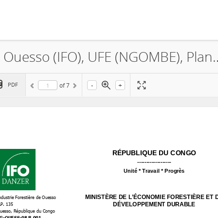
La Société Industrie Forestière de Ouesso (IFO
-
+
PDF
of
7