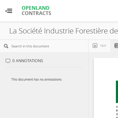
OPENLAND
OPENLAND
CONTRACTS
CONTRACTS
Home
Browse by Country
TEXT
Browse by Resource
0
ANNOTATIONS
About OpenLandContracts
This document has no annotations.
Using this Site
Glossary
FAQ