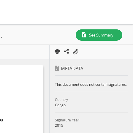
), UFE (NGOMBE), Plan de Gestion, 2015
See Summary
METADATA
This document does not contain signatures.
Country
Congo
Signature Year
2015