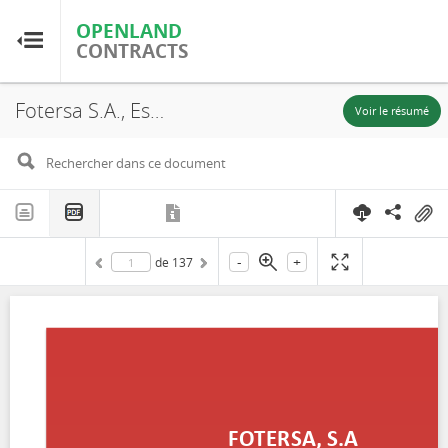
OPENLAND
OPENLAND
CONTRACTS
CONTRACTS
Fotersa S.A., Estudio De Impacto Ambiental, Pacifico I, 2014
Accueil
Voir le résumé
Parcourir par pays
Parcourir par ressource
-
+
de
137
À propos d'OpenLandContracts
Utilisation de ce site
glossaire
FAQ