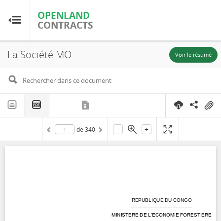
OPENLAND
OPENLAND
CONTRACTS
CONTRACTS
La Société MOKABI S.A., UFE (Mokabi-Dzanga), Plan d'Aménagement, 2009
Accueil
Voir le résumé
Parcourir par pays
Parcourir par ressource
-
+
de
340
À propos d'OpenLandContracts
Utilisation de ce site
glossaire
FAQ