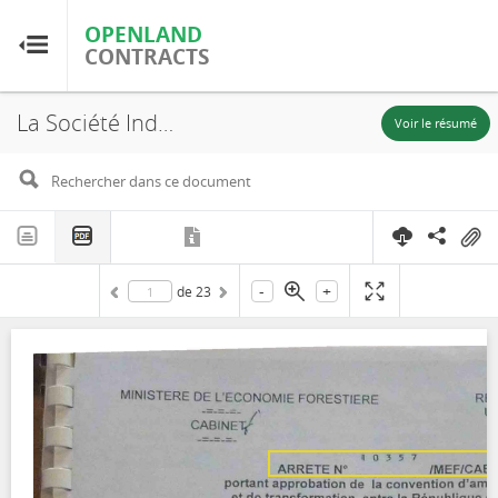
OPENLAND
OPENLAND
CONTRACTS
CONTRACTS
La Société Industrie Forestière de Ouesso (IFO), Contrat de Concession Forestière, 2008
Accueil
Voir le résumé
Parcourir par pays
Parcourir par ressource
-
+
de
23
À propos d'OpenLandContracts
Utilisation de ce site
glossaire
FAQ