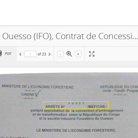
La Société Industrie Forestière de Ouesso (IFO), Contrat de Concession Forestière,
-
+
PDF
of
23