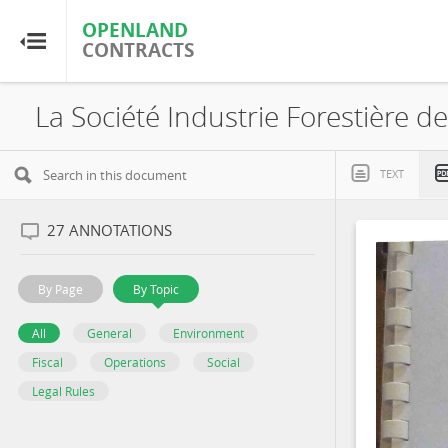
OPENLAND
OPENLAND
CONTRACTS
CONTRACTS
Home
Browse by Country
TEXT
Browse by Resource
27
ANNOTATIONS
About OpenLandContracts
By Page
By Topic
Using this Site
All
General
Environment
Fiscal
Operations
Social
Glossary
Legal Rules
FAQ