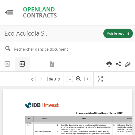
OPENLAND
OPENLAND
CONTRACTS
CONTRACTS
Eco-Acuícola S.A.C., Environmental and Social Action Plan (ESAP), Chapairá and Castilla, 2021
Accueil
Voir le résumé
Parcourir par pays
Parcourir par ressource
-
+
de
3
À propos d'OpenLandContracts
Utilisation de ce site
glossaire
FAQ