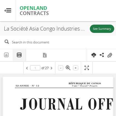
OPENLAND
OPENLAND
CONTRACTS
CONTRACTS
La Société Asia Congo Industries SARL, Arrêté d'approbation, Avenant Contrat de Concession Forestière, Unités forestières d'exploitation Louvakou, Massanga, Ngongo-Nzambi et Bambama, 2010
Home
See Summary
Browse by Country
Browse by Resource
-
+
of
27
About OpenLandContracts
Using this Site
Glossary
FAQ