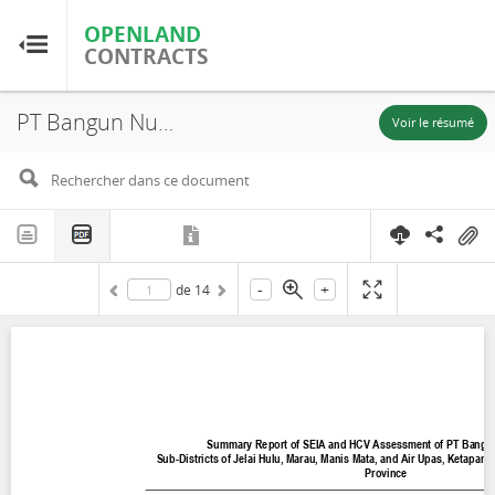
OPENLAND
OPENLAND
CONTRACTS
CONTRACTS
PT Bangun Nusa Mandiri, Summary Report of SEIA and HCV Assessments, West Kalimantan Province, 2013
Accueil
Voir le résumé
Parcourir par pays
Parcourir par ressource
-
+
de
14
À propos d'OpenLandContracts
Utilisation de ce site
glossaire
FAQ