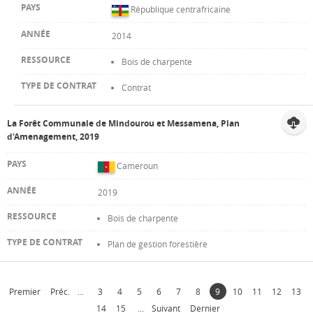
République centrafricaine
2014
Bois de charpente
Contrat
La Forêt Communale de Mindourou et Messamena, Plan
d'Amenagement, 2019
Cameroun
2019
Bois de charpente
Plan de gestion forestière
Premier
Préc.
...
3
4
5
6
7
8
9
10
11
12
13
14
15
...
Suivant
Dernier