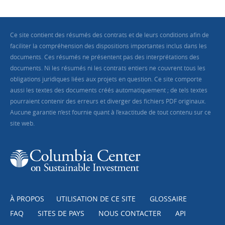
Ce site contient des résumés des contrats et de leurs conditions afin de
faciliter la compréhension des dispositions importantes inclus dans les
documents. Ces résumés ne présentent pas des interprétations des
documents. Ni les résumés ni les contrats entiers ne couvrent tous les
obligations juridiques liées aux projets en question. Ce site comporte
aussi les textes des documents créés automatiquement ; de tels textes
pourraient contenir des erreurs et diverger des fichiers PDF originaux.
Aucune garantie n’est fournie quant à l’exactitude de tout contenu sur ce
site web.
À PROPOS
UTILISATION DE CE SITE
GLOSSAIRE
FAQ
SITES DE PAYS
NOUS CONTACTER
API