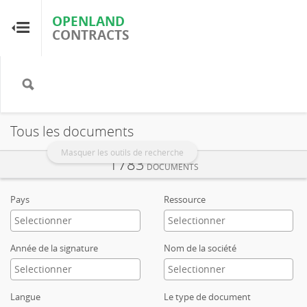
OPENLAND
OPENLAND
CONTRACTS
CONTRACTS
Accueil
Parcourir par pays
Tous les documents
Parcourir par ressource
Masquer les outils de recherche
1783
DOCUMENTS
À propos d'OpenLandContracts
Pays
Ressource
Utilisation de ce site
Année de la signature
Nom de la société
glossaire
Langue
Le type de document
FAQ